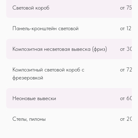
Световой короб
от 750
Панель-кронштейн световой
от 128
Композитная несветовая вывеска (фриз)
от 305
Композитный световой короб с
от 725
фрезеровкой
Неоновые вывески
от 600
Стелы, пилоны
от 200