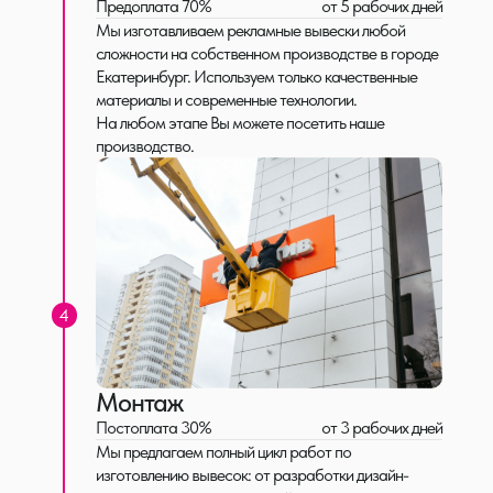
Предоплата 70%
от 5 рабочих дней
Мы изготавливаем рекламные вывески любой
Оформление автосалонов
сложности на собственном производстве в городе
Оформление автосалонов и шоурумов — полный
Екатеринбург. Используем только качественные
комплект под ключ: фасад, фризы, вывески, входные
материалы и современные технологии.
группы и интерьерные элементы.
На любом этапе Вы можете посетить наше
индивидуально
от 30 рабочих дней
производство.
Фотозоны
Изготавливаем по вашему эскизу из разных материалов
— от лёгких мобильных конструкций до стационарных
интерьерных решений.
от 1 500 руб./м2
от 3 рабочих дней
4
Монтаж
Постоплата 30%
от 3 рабочих дней
Мы предлагаем полный цикл работ по
изготовлению вывесок: от разработки дизайн-