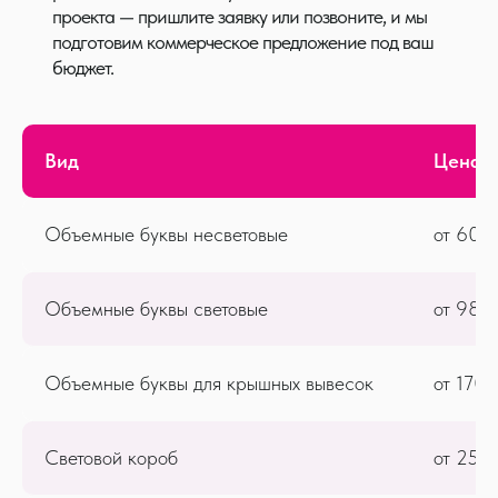
проекта — пришлите заявку или позвоните, и мы
подготовим коммерческое предложение под ваш
бюджет.
Вид
Цена
Объемные буквы несветовые
от 60 р
Торговое оборудование
Изготавливаем на собственном производстве по вашим
Объемные буквы световые
от 98 р
размерам и под стиль торгового зала.
индивидуально
от 15 рабочих дней
Объемные буквы для крышных вывесок
от 170 
Световой короб
от 255