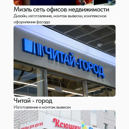
Миэль сеть офисов недвижимости
Дизайн, изготовление, монтаж вывески, комплексное
оформление фасада
Брендирование автомобилей
Качественная оклейка кузова рекламой с
использованием виниловой плёнки.
Оклейка автомобилей Тест-драйв
от 1 500 руб./м2
от 2 рабочих дней
Интерьерные решения
Изготавливаем вывески, панно, подсветку, торговое
оборудование под Ваш интерьер.
индивидуально
от 5 рабочих дней
Читай - город
Изготовление и монтаж вывески