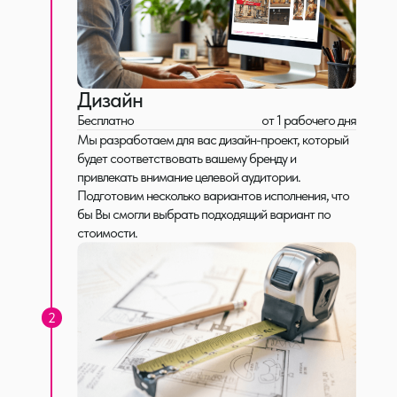
Светодиодные вывески
Современное решение буквы с яркой пиксельной
засветкой, с использованием надёжных модулей для
круглосуточной работы.
от 180 руб./см
от 5 рабочих дней
Дизайн
Выставочные стенды
Бесплатно
от 1 рабочего дня
Мобильные конструкции для яркого присутствия на
Мы разработаем для вас дизайн-проект, который
выставках и конференциях.
будет соответствовать вашему бренду и
привлекать внимание целевой аудитории.
индивидуально
от 20 рабочих дней
Подготовим несколько вариантов исполнения, что
бы Вы смогли выбрать подходящий вариант по
стоимости.
2