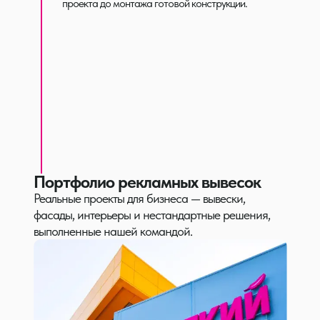
проекта до монтажа готовой конструкции.
Баннер, печать, монтаж
Изготовление и монтаж баннеров, баннерной сетки на
фасад, оклейка витражей, любых размеров.
от 500 руб./м2
от 3 рабочих дней
Монтаж
Выполняем установку, демонтаж, перевес любой
наружной рекламы.
Портфолио рекламных вывесок
индивидуально
от 2 рабочих дней
Реальные проекты для бизнеса — вывески,
фасады, интерьеры и нестандартные решения,
выполненные нашей командой.