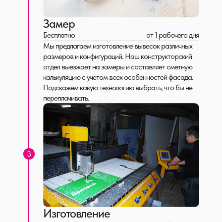
Неоновые вывески
Замер
Стильное решение с мягким свечением: изготавливаем
Бесплатно
от 1 рабочего дня
любые формы и надписи в цветовой гамме под ваш
бренд.
Мы предлагаем изготовление вывесок различных
от 7 000 руб./шт
от 5 рабочих дней
размеров и конфигураций. Наш конструкторский
Козырьки
отдел выезжает на замеры и составляет сметную
калькуляцию с учетом всех особенностей фасада.
Изготавливаем на собственном производстве из
Подскажем какую технологию выбрать, что бы не
металла, композита, литого поликарбоната с учётом
переплачивать.
архитектуры здания.
индивидуально
от 10 рабочих дней
3
Изготовление