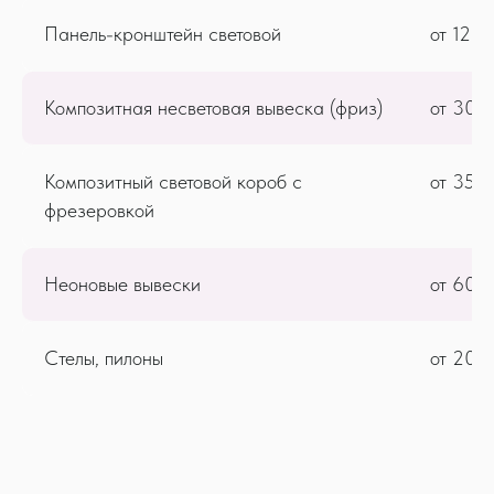
Панель-кронштейн световой
от 128
Композитная несветовая вывеска (фриз)
от 305
Композитный световой короб с
от 350
фрезеровкой
МАФ
Неоновые вывески
от 600
Малые архитектурные формы для благоустройства
территории
Стелы, пилоны
от 200
индивидуально
от 10 рабочих дней